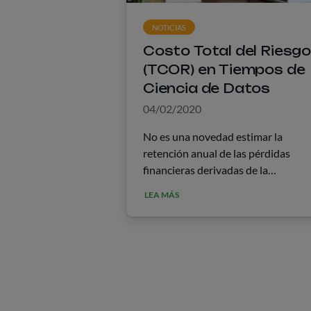
NOTICIAS
Costo Total del Riesg
(TCOR) en Tiempos de
Ciencia de Datos
04/02/2020
No es una novedad estimar la
retención anual de las pérdidas
financieras derivadas de la
materialización de riesgos asegurab
LEA MÁS
con la finalidad de componer el
presupuesto de una empresa. Esta
práctica tomó cuerpo en la …