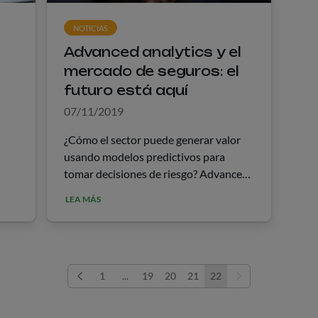
NOTICIAS
o
Advanced analytics y el
mercado de seguros: el
futuro está aquí
07/11/2019
¿Cómo el sector puede generar valor
usando modelos predictivos para
tomar decisiones de riesgo? Advanced
les,
analytics, data science y machine
LEA MÁS
learning. Usted ciertamente ha oído
mucho estas palabras. Hoy es casi
imposible seguir un keynote …
1
...
19
20
21
22