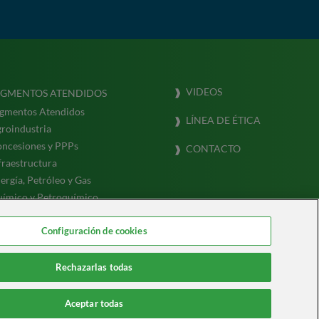
VIDEOS
EGMENTOS ATENDIDOS
gmentos Atendidos
LÍNEA DE ÉTICA
roindustria
ncesiones y PPPs
CONTACTO
fraestructura
ergía, Petróleo y Gas
ímico y Petroquímico
ansporte y Logística (Marina)
Configuración de cookies
Rechazarlas todas
Aceptar todas
os.