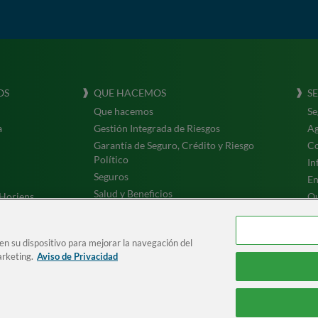
OS
QUE HACEMOS
S
Que hacemos
Se
a
Gestión Integrada de Riesgos
Ag
Garantía de Seguro, Crédito y Riesgo
Co
Político
In
Seguros
En
Salud y Beneficios
Horiens
Qu
Tr
 en su dispositivo para mejorar la navegación del
otros
arketing.
Aviso de Privacidad
esso à área de Privacidade
| © Horiens 2026. Todos los derechos reservad