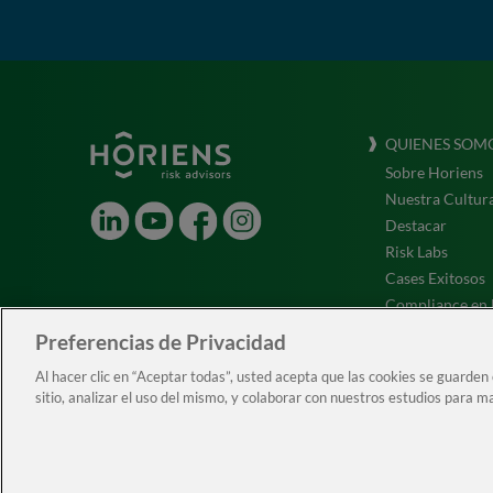
QUIENES SOM
Sobre Horiens
Nuestra Cultur
LinkedIn
Youtube
Facebook
Instagram
Destacar
Risk Labs
Cases Exitosos
Compliance en 
Testimonios
Preferencias de Privacidad
ESG
Al hacer clic en “Aceptar todas”, usted acepta que las cookies se guarden
Trabaja con nos
sitio, analizar el uso del mismo, y colaborar con nuestros estudios para m
Ac