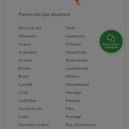
Países em que atuamos
África do Sul
Gana
Alemanha
Guatemala
Angola
Holanda
FALE COM A
HORIENS
Argentina
Hong Kong
Áustria
Reino Unido
Bolívia
Luxemburgo
Brasil
México
Canadá
Moçambique
Chile
Noruega
Colômbia
Panamá
Coreia do Sul
Peru
Cuba
Portugal
Emirados Árabes
Rep. Dominicana