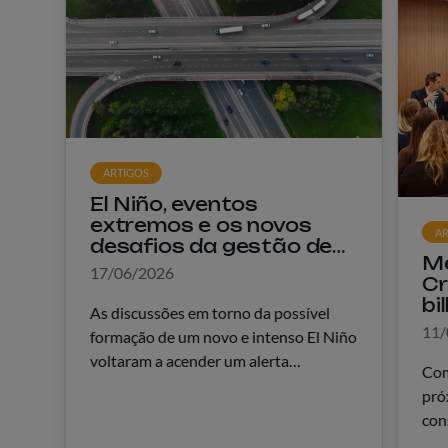
ARTIGOS
El Niño, eventos
extremos e os novos
AR
desafios da gestão de
Me
riscos nas concessões
17/06/2026
Cr
rodoviárias
bi
As discussões em torno da possível
ex
11/
formação de um novo e intenso El Niño
on
voltaram a acender um alerta
ju
Com
importante para o setor de
pró
infraestrutura. Em abril de 2026, uma
con
Nota Técnica divulgada pelo Centro
com