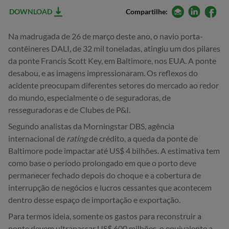
email
linkedin
facebo
DOWNLOAD
Compartilhe:
Na madrugada de 26 de março deste ano, o navio porta-
contêineres DALI, de 32 mil toneladas, atingiu um dos pilares
da ponte Francis Scott Key, em Baltimore, nos EUA. A ponte
desabou, e as imagens impressionaram. Os reflexos do
acidente preocupam diferentes setores do mercado ao redor
do mundo, especialmente o de seguradoras, de
resseguradoras e de Clubes de P&I.
Segundo analistas da Morningstar DBS, agência
internacional de
rating
de crédito, a queda da ponte de
Baltimore pode impactar até US$ 4 bilhões. A estimativa tem
como base o período prolongado em que o porto deve
permanecer fechado depois do choque e a cobertura de
interrupção de negócios e lucros cessantes que acontecem
dentro desse espaço de importação e exportação.
Para termos ideia, somente os gastos para reconstruir a
ponte devem ultrapassar US$ 600 milhões, o equivalente a