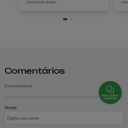
&hellip;
CONTINUE LENDO
CON
fin
rec
Bra
Comentários
0 comentários
FALE COM A
HORIENS
Nome