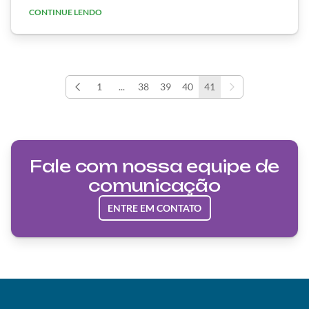
certamente tem ouvido muito essas palavras. Hoje é
CONTINUE LENDO
quase impossível acompanhar um keynote …
1
...
38
39
40
41
Fale com nossa equipe de
comunicação
ENTRE EM CONTATO