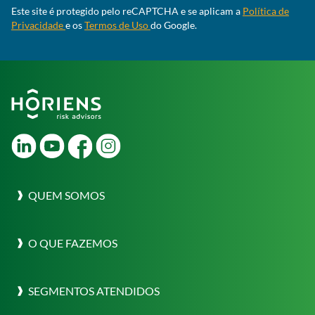
Este site é protegido pelo reCAPTCHA e se aplicam a
Política de
Privacidade
e os
Termos de Uso
do Google.
LinkedIn
Youtube
Facebook
Instagram
QUEM SOMOS
Sobre a Horiens
O QUE FAZEMOS
Nossa Cultura
O que fazemos
Destaques
SEGMENTOS ATENDIDOS
Consultoria em Gestão de Risco
Risk Labs