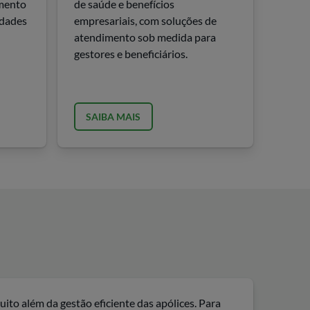
mento
de saúde e benefícios
idades
empresariais, com soluções de
atendimento sob medida para
gestores e beneficiários.
SAIBA MAIS
ito além da gestão eficiente das apólices. Para
A expe