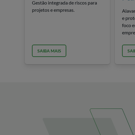
Gestão integrada de riscos para
projetos e empresas.
Alavan
e prot
foco e
empre
SAIBA MAIS
SAI