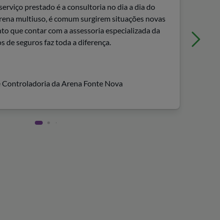
serviço prestado é a consultoria no dia a dia do
intera
ena multiuso, é comum surgirem situações novas
a Bioc
o que contar com a assessoria especializada da
entre
 de seguros faz toda a diferença.
 Controladoria da Arena Fonte Nova